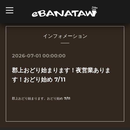
t
o
g
g
l
e
n
インフォメーション
a
v
i
g
2026-07-01 00:00:00
a
t
i
郡上おどり始まります！夜営業ありま
o
n
す！おどり始め 7/11
郡上おどり始まります。おどり始め 7/11