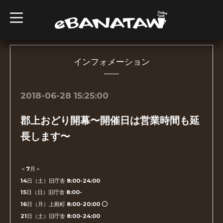
t
o
g
g
l
e
n
インフォメーション
a
v
i
g
2018-06-28 15:25:00
a
t
i
郡上おどり開幕〜開催日は営業時間も延
o
n
長します〜
＜7月＞
14日（土）旧庁舎 8:00-24:00
15日（日）旧庁舎 8:00-
16日（月）上殿町 8:00-20:00 ⭕️
21日（土）旧庁舎 8:00-24:00