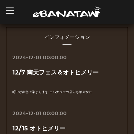
t
o
g
g
l
e
n
インフォメーション
a
v
i
g
2024-12-01 00:00:00
a
t
i
12/7 南天フェス＆オトヒメリー
o
n
町中が赤色で染まります エバナタウの店内も華やかに
2024-12-01 00:00:00
12/15 オトヒメリー