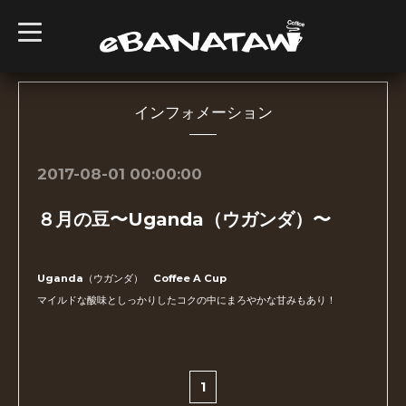
t
o
g
g
l
e
n
インフォメーション
a
v
i
g
2017-08-01 00:00:00
a
t
i
８月の豆〜Uganda（ウガンダ）〜
o
n
Uganda（ウガンダ） Coffee A Cup
マイルドな酸味としっかりしたコクの中にまろやかな甘みもあり！
1