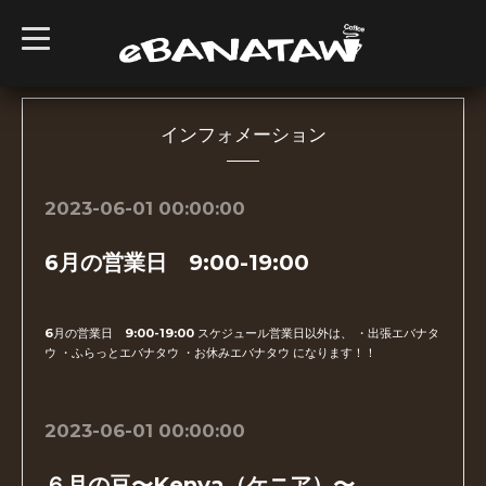
t
o
g
g
l
e
n
インフォメーション
a
v
i
g
2023-06-01 00:00:00
a
t
i
6月の営業日 9:00-19:00
o
n
6月の営業日 9:00-19:00 スケジュール営業日以外は、 ・出張エバナタ
ウ ・ふらっとエバナタウ ・お休みエバナタウ になります！！
2023-06-01 00:00:00
６月の豆〜Kenya（ケニア）〜