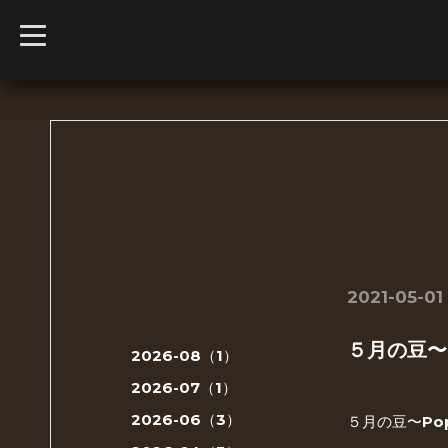
t
o
g
g
l
e
n
a
v
i
g
a
t
i
o
n
2021-05-01
５月の豆〜P
2026-08（1）
2026-07（1）
2026-06（3）
５月の豆〜Pop