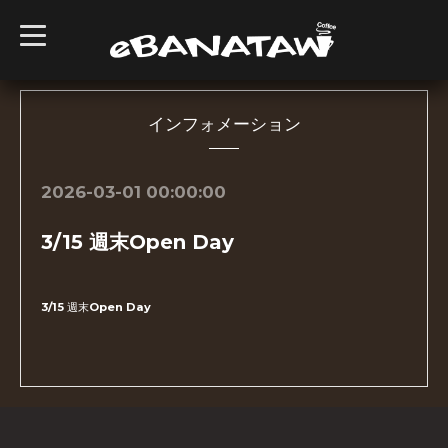
t
o
g
g
l
e
n
インフォメーション
a
v
i
g
2026-03-01 00:00:00
a
t
i
3/15 週末Open Day
o
n
3/15 週末Open Day