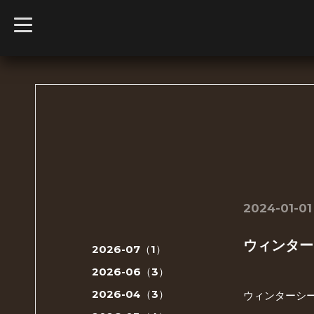
t
o
g
g
l
e
n
a
v
i
g
a
t
i
o
n
2024-01-01
ウィンター
2026-07（1）
2026-06（3）
2026-04（3）
ウィンターシー