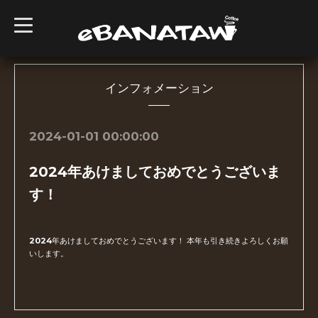
t
o
g
g
l
e
n
インフォメーション
a
v
i
g
2024-01-01 00:00:00
a
t
i
2024年あけましておめでとうございま
o
n
す！
2024年あけましておめでとうございます！ 本年も引き続きよろしくお願
いします。