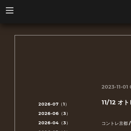
t
o
g
g
l
e
n
a
v
i
g
a
t
i
o
n
2023-11-01
11/12 
2026-07（1）
2026-06（3）
2026-04（3）
コントレ京都 /