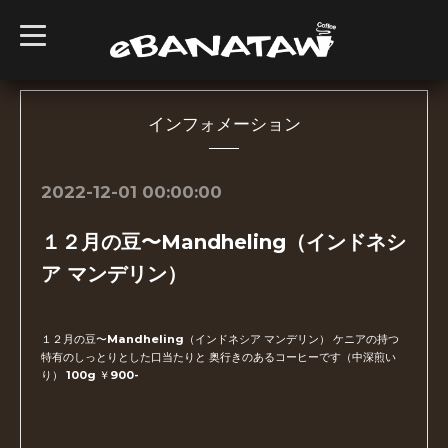
t
o
g
g
l
e
n
インフォメーション
a
v
i
g
2022-12-01 00:00:00
a
t
i
１２月の豆〜Mandheling（インドネシ
o
n
ア マンデリン）
１２月の豆〜Mandheling（インドネシア マンデリン） ケニアの持つ
特有のしっとりとした口当たりと 奥行きのあるコーヒーです（中深煎い
り） 100g ￥900-