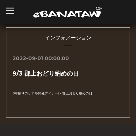
t
o
g
g
l
e
n
インフォメーション
a
v
i
g
2022-09-01 00:00:00
a
t
i
9/3 郡上おどり納めの日
o
n
3年振りのリアル開催フィナーレ 郡上おどり納めの日