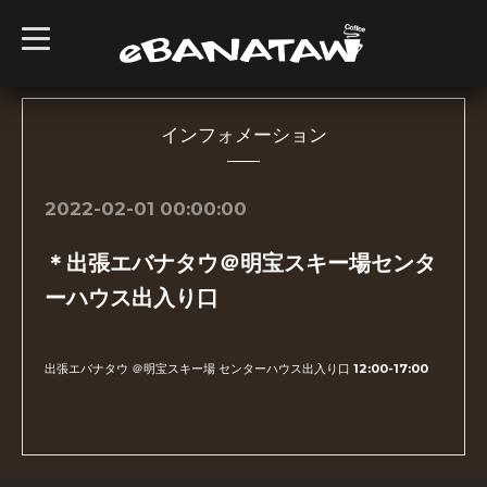
t
o
g
g
l
e
n
インフォメーション
a
v
i
g
2022-02-01 00:00:00
a
t
i
＊出張エバナタウ＠明宝スキー場センタ
o
n
ーハウス出入り口
出張エバナタウ ＠明宝スキー場 センターハウス出入り口 12:00-17:00