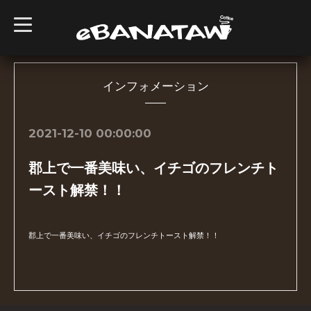
t
o
g
g
l
e
n
インフォメーション
a
v
i
g
2021-12-10 00:00:00
a
t
i
郡上で一番美味い、イチゴのフレンチト
o
n
ースト解禁！！
郡上で一番美味い、イチゴのフレンチトースト解禁！！