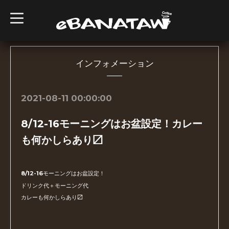
t
o
g
g
l
e
n
インフォメーション
a
v
i
g
2021-08-11 00:00:00
a
t
i
8/12-16モーニングはお盆設定！カレー
o
n
も何かしらあり〼
8/12-16モーニングはお盆設定！
ドリンク代＋モーニング代
カレーも何かしらあり〼