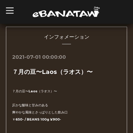
t
o
g
g
l
e
n
インフォメーション
a
v
i
g
2021-07-01 00:00:00
a
t
i
７月の豆〜Laos（ラオス）〜
o
n
７月の豆〜Laos（ラオス）〜
仄かな酸味と甘みのある
爽やかな風味とさっぱりとした飲み口
￥650- / BEANS 100g ¥900-