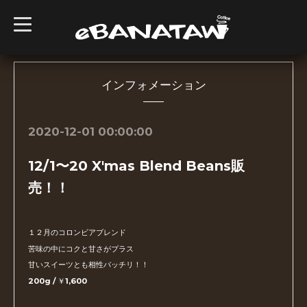
t
o
g
g
l
e
n
インフォメーション
a
v
i
g
2020-12-01 00:00:00
a
t
i
12/1〜20 X'mas Blend Beans販
o
n
売！！
１２月のコロンビアブレンド
苦味の中にコクと甘さがプラス
甘いスイーツとも相性バッチリ！！
200g / ￥1,600