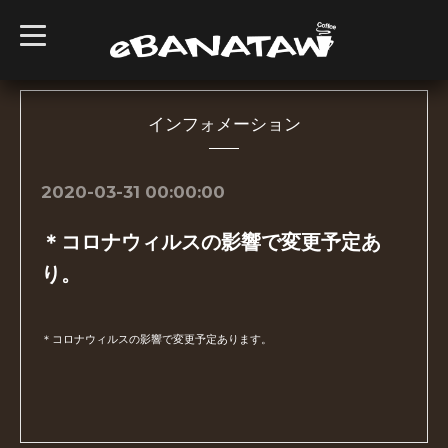
t
o
g
g
l
e
n
インフォメーション
a
v
i
g
2020-03-31 00:00:00
a
t
i
＊コロナウィルスの影響で変更予定あ
o
n
り。
＊コロナウィルスの影響で変更予定あります。