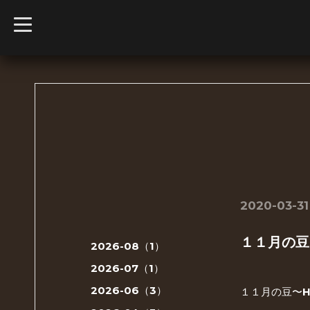
t
o
g
g
l
e
n
a
v
i
g
a
t
i
o
n
2020-03-31
１１月の豆
2026-08（1）
2026-07（1）
2026-06（3）
１１月の豆〜H