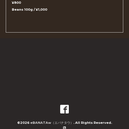
¥800
Beans 100g / ¥1,000
©2026
eBANATAw（エバナタウ）
. All Rights Reserved.