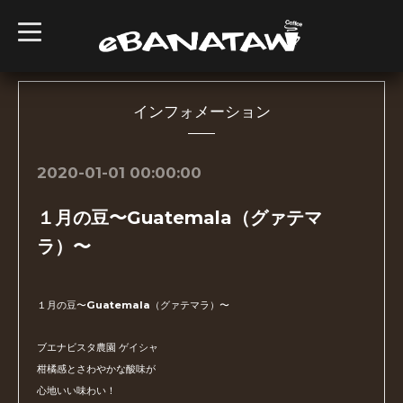
t
o
g
g
l
e
n
インフォメーション
a
v
i
g
2020-01-01 00:00:00
a
t
i
１月の豆〜Guatemala（グァテマ
o
n
ラ）〜
１月の豆〜Guatemala（グァテマラ）〜
ブエナビスタ農園 ゲイシャ
柑橘感とさわやかな酸味が
心地いい味わい！