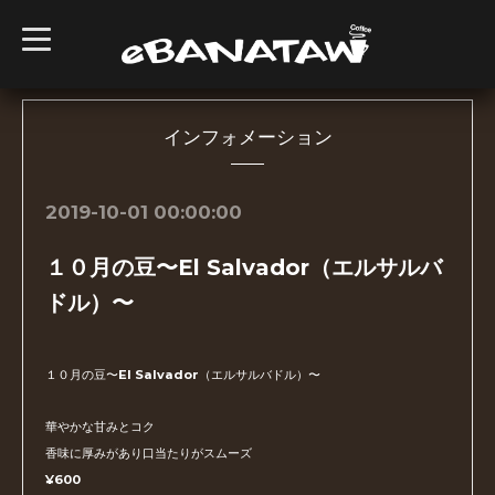
t
o
g
g
l
e
n
インフォメーション
a
v
i
g
2019-10-01 00:00:00
a
t
i
１０月の豆〜El Salvador（エルサルバ
o
n
ドル）〜
１０月の豆〜El Salvador（エルサルバドル）〜
華やかな甘みとコク
香味に厚みがあり口当たりがスムーズ
¥600