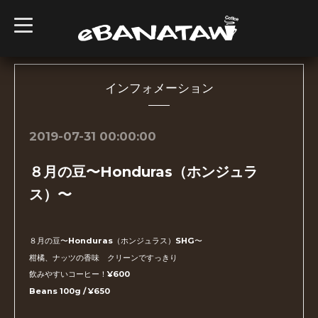
t
o
g
g
l
e
n
インフォメーション
a
v
i
g
2019-07-31 00:00:00
a
t
i
８月の豆〜Honduras（ホンジュラ
o
n
ス）〜
８月の豆〜Honduras（ホンジュラス）SHG〜
柑橘、ナッツの香味 クリーンですっきり
飲みやすいコーヒー！¥600
Beans 100g / ¥650