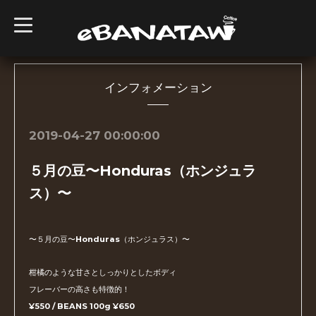
t
o
g
g
l
e
n
インフォメーション
a
v
i
g
2019-04-27 00:00:00
a
t
i
５月の豆〜Honduras（ホンジュラ
o
n
ス）〜
〜５月の豆〜Honduras（ホンジュラス）〜
柑橘のような甘さとしっかりとしたボディ
フレーバーの高さも特徴的！
¥550 / BEANS 100g ¥650