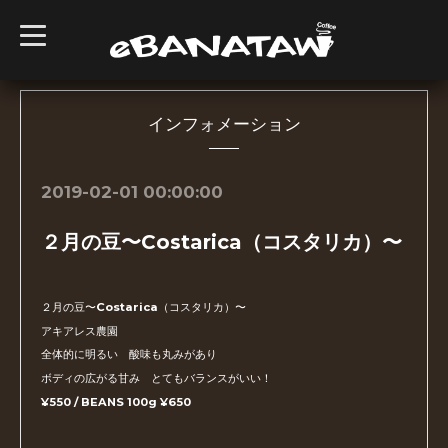
t
o
g
g
l
e
n
インフォメーション
a
v
i
g
2019-02-01 00:00:00
a
t
i
２月の豆〜Costarica（コスタリカ）〜
o
n
２月の豆〜Costarica（コスタリカ）〜
アキアレス農園
全体的に明るい 酸味も丸みがあり
ボディの広がる甘み とてもバランスがいい！
¥550 / BEANS 100g ¥650