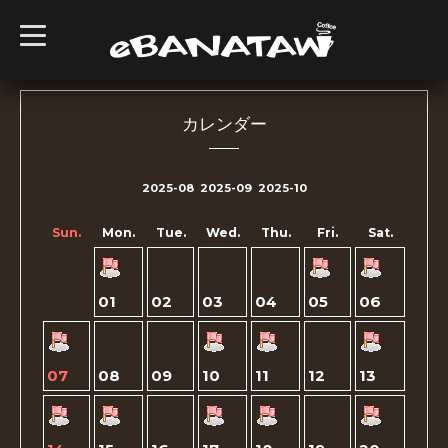
t
o
g
g
l
e
n
カレンダー
a
v
i
g
2025-08
2025-09
2025-10
a
t
i
Sun.
Mon.
Tue.
Wed.
Thu.
Fri.
Sat.
o
n
01
02
03
04
05
06
07
08
09
10
11
12
13