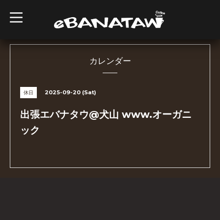
t
o
g
g
l
e
n
カレンダー
a
v
i
g
2025-09-20 (Sat)
休日
a
t
i
出張エバナタウ@犬山 www.オーガニ
o
n
ック