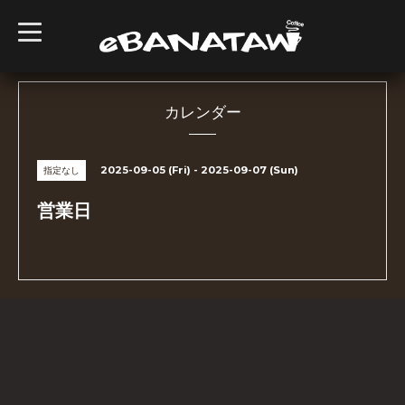
t
o
g
g
l
e
n
カレンダー
a
v
i
g
2025-09-05 (Fri) - 2025-09-07 (Sun)
指定なし
a
t
i
営業日
o
n