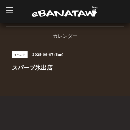
t
o
g
g
l
e
n
カレンダー
a
v
i
g
2025-09-07 (Sun)
イベント
a
t
i
スパーブ氷出店
o
n