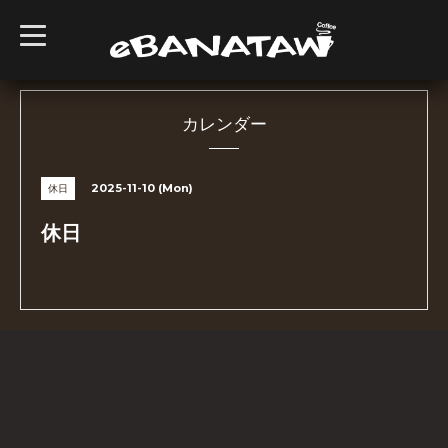
t
o
g
g
l
e
n
カレンダー
a
v
i
g
2025-11-10 (Mon)
休日
a
t
i
休日
o
n