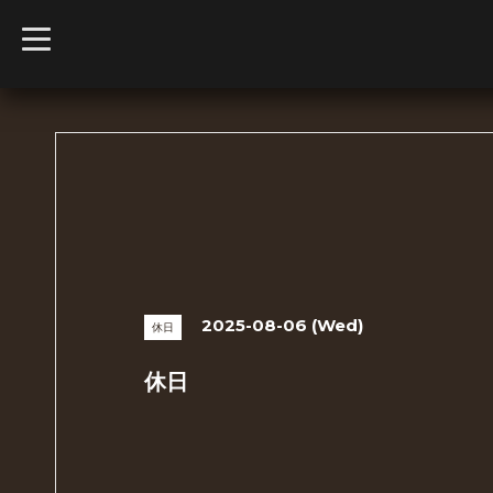
t
o
g
g
l
e
n
a
v
i
g
a
t
i
o
n
2025-08-06 (Wed)
休日
休日