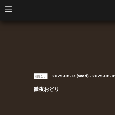
t
o
g
g
l
e
n
a
v
i
g
a
t
i
o
n
2025-08-13 (Wed) - 2025-08-16
指定なし
徹夜おどり