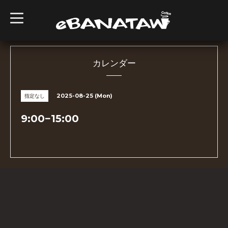
t
o
g
g
l
e
n
カレンダー
a
v
i
g
2025-08-25 (Mon)
指定なし
a
t
i
9:00−15:00
o
n