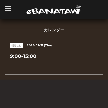
t
o
g
g
l
e
n
カレンダー
a
v
i
g
2025-07-31 (Thu)
指定なし
a
t
i
9:00-15:00
o
n