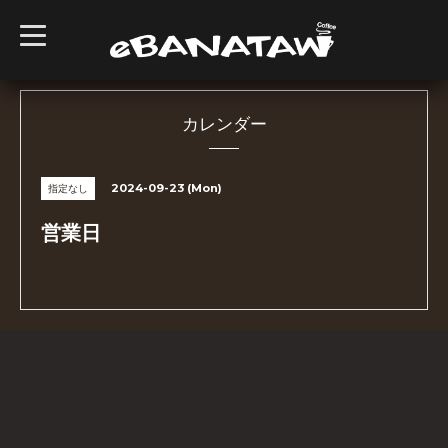
t
o
g
g
l
e
n
カレンダー
a
v
i
g
2024-09-23 (Mon)
指定なし
a
t
i
営業日
o
n