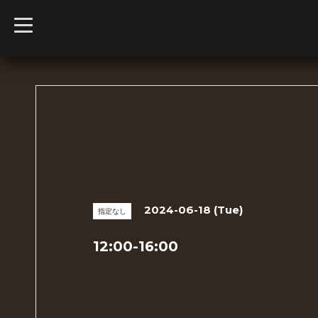
t
o
g
g
l
e
n
a
v
i
g
a
t
i
o
n
2024-06-18 (Tue)
指定なし
12:00-16:00