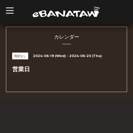
t
o
g
g
l
e
n
カレンダー
a
v
i
g
2024-06-19 (Wed) - 2024-06-20 (Thu)
指定なし
a
t
i
営業日
o
n