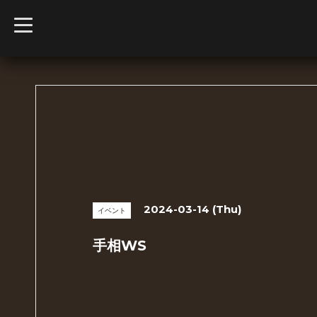
t
o
g
g
l
e
n
a
v
i
g
a
t
i
o
n
2024-03-14 (Thu)
イベント
手相WS