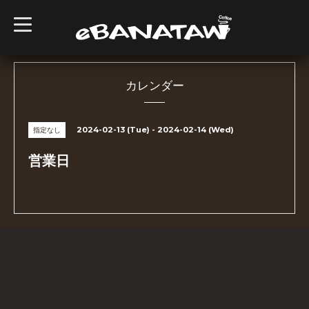
t
o
g
g
l
e
n
カレンダー
a
v
i
g
2024-02-13 (Tue) - 2024-02-14 (Wed)
指定なし
a
t
i
営業日
o
n