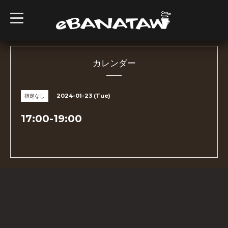
t
o
g
g
l
e
n
カレンダー
a
v
i
g
2024-01-23 (Tue)
指定なし
a
t
i
17:00-19:00
o
n