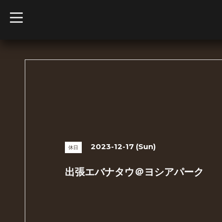
t
o
g
g
l
e
n
a
v
i
g
a
t
i
o
n
2023-12-17 (Sun)
休日
出張エバナタウ＠ヨシアパーク