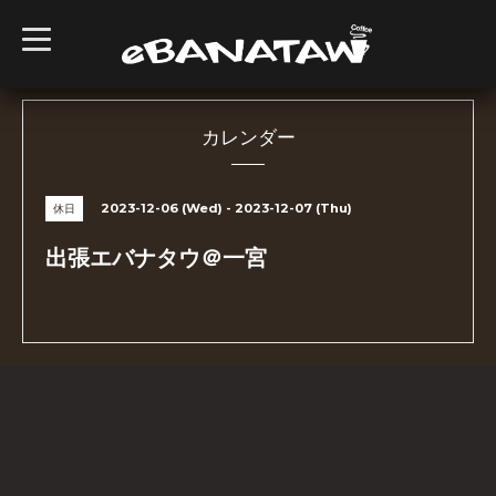
t
o
g
g
l
e
n
カレンダー
a
v
i
g
2023-12-06 (Wed) - 2023-12-07 (Thu)
休日
a
t
i
出張エバナタウ＠一宮
o
n