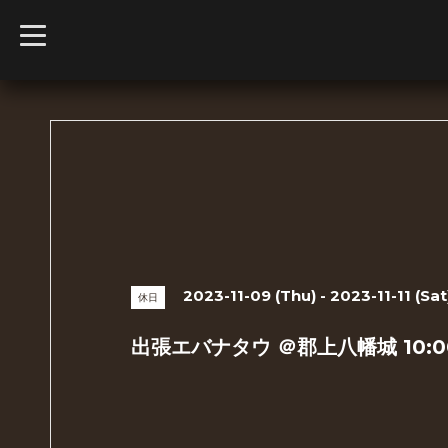
t
o
g
g
l
e
n
a
v
i
g
a
t
i
o
n
2023-11-09 (Thu) - 2023-11-11 (Sat
休日
出張エバナタウ ＠郡上八幡城 10:00