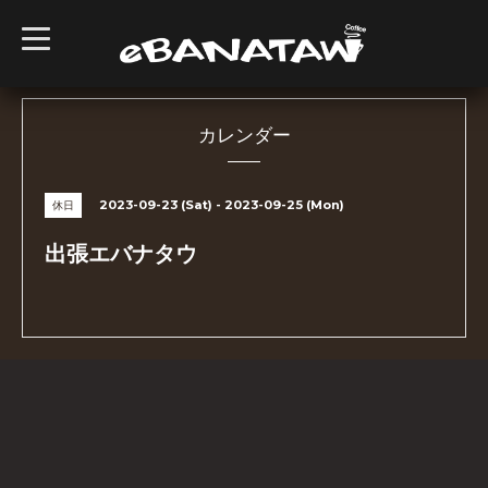
t
o
g
g
l
e
n
カレンダー
a
v
i
g
2023-09-23 (Sat) - 2023-09-25 (Mon)
休日
a
t
i
出張エバナタウ
o
n