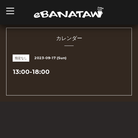
t
o
g
g
l
e
n
カレンダー
a
v
i
g
2023-09-17 (Sun)
指定なし
a
t
i
13:00-18:00
o
n