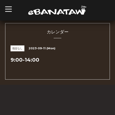
t
o
g
g
l
e
n
カレンダー
a
v
i
g
2023-09-11 (Mon)
指定なし
a
t
i
9:00-14:00
o
n