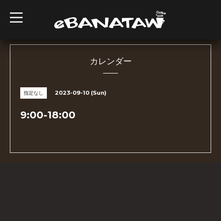
t
o
g
g
l
e
n
カレンダー
a
v
i
g
2023-09-10 (Sun)
指定なし
a
t
i
9:00-18:00
o
n