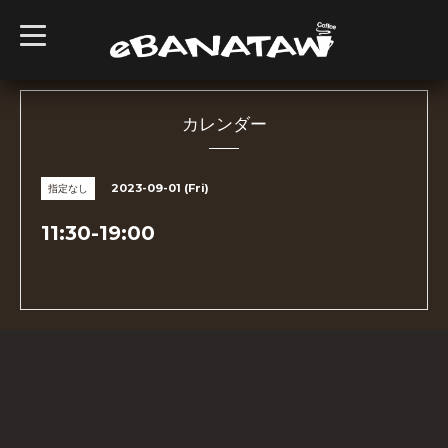
t
o
g
g
l
e
n
カレンダー
a
v
i
g
2023-09-01 (Fri)
指定なし
a
t
i
11:30-19:00
o
n