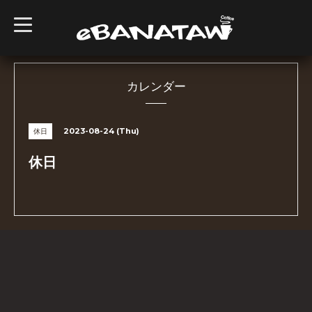
t
o
g
g
l
e
n
カレンダー
a
v
i
g
2023-08-24 (Thu)
休日
a
t
i
休日
o
n