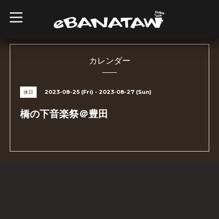
t
o
g
g
l
e
n
カレンダー
a
v
i
g
2023-08-25 (Fri) - 2023-08-27 (Sun)
休日
a
t
i
橋の下音楽祭＠豊田
o
n