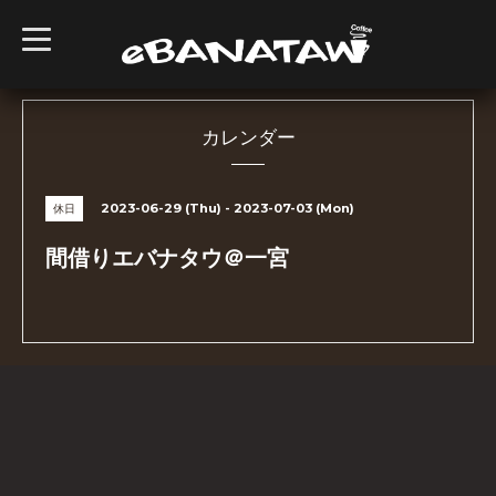
t
o
g
g
l
e
n
カレンダー
a
v
i
g
2023-06-29 (Thu) - 2023-07-03 (Mon)
休日
a
t
i
間借りエバナタウ＠一宮
o
n